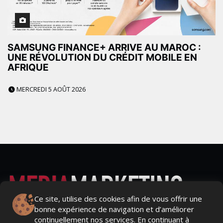
SAMSUNG FINANCE+ ARRIVE AU MAROC :
UNE RÉVOLUTION DU CRÉDIT MOBILE EN
AFRIQUE
MERCREDI 5 AOÛT 2026
Ce site, utilise des cookies afin de vous offrir une
bonne expérience de navigation et d’améliorer
Actualités Média, Actualités Com/Market/Ntic, Actualités
continuellement nos services. En continuant à