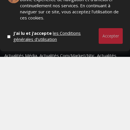
continuellement nos services. En continuant à
naviguer sur ce site, vous acceptez l’utilisation de
ces cookies.
J’ai lu et j’accepte
les Conditions
Accepter
générales d'utilisation
Actualités Média, Actualités Com/Market/Ntic, Actualités
Distrib, Dossier, Interview, Stratégies, Communication,
Marques avenue, Relations presse, Créa, Baromètre,
People, Métier, Profil...
RESTER CONNECTÉ
PAGES
- Page d'accueil