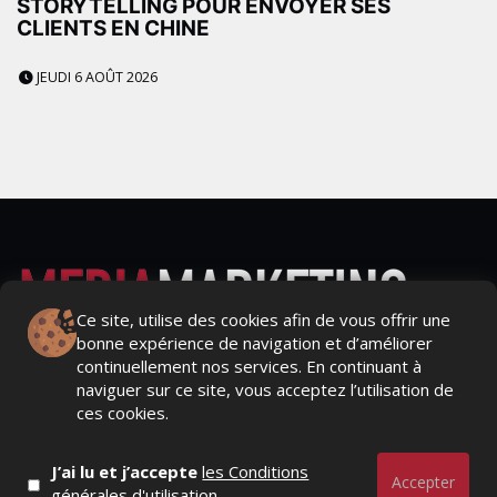
STORYTELLING POUR ENVOYER SES
CLIENTS EN CHINE
JEUDI 6 AOÛT 2026
Ce site, utilise des cookies afin de vous offrir une
bonne expérience de navigation et d’améliorer
Actualités Média, Actualités Com/Market/Ntic, Actualités
continuellement nos services. En continuant à
Distrib, Dossier, Interview, Stratégies, Communication,
naviguer sur ce site, vous acceptez l’utilisation de
Marques avenue, Relations presse, Créa, Baromètre,
ces cookies.
People, Métier, Profil...
J’ai lu et j’accepte
les Conditions
RESTER CONNECTÉ
Accepter
générales d'utilisation