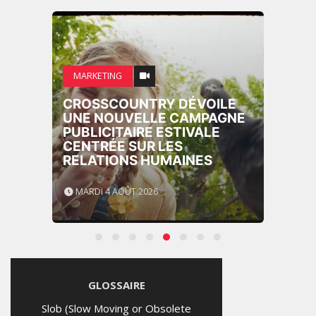
MARKETING
CROSSCOUNTRY DÉVOILE
UNE NOUVELLE CAMPAGNE
PUBLICITAIRE ESTIVALE
CENTRÉE SUR LES
RELATIONS HUMAINES
MARDI 4 AOÛT 2026
GLOSSAIRE
Slob (Slow Moving or Obsolete