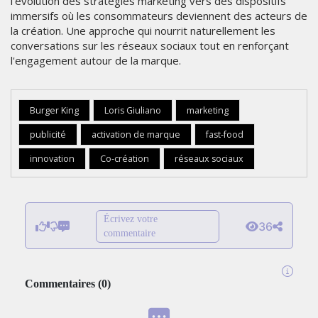
l'évolution des stratégies marketing vers des dispositifs
immersifs où les consommateurs deviennent des acteurs de
la création. Une approche qui nourrit naturellement les
conversations sur les réseaux sociaux tout en renforçant
l'engagement autour de la marque.
Burger King
Loris Giuliano
marketing
publicité
activation de marque
fast-food
innovation
Co-création
réseaux sociaux
Écrivez votre
36
commentaire
Commentaires
(
0
)