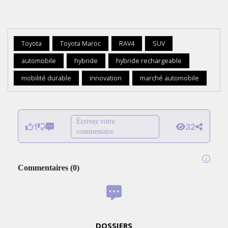
Toyota
Toyota Maroc
RAV4
SUV
automobile
hybride
hybride rechargeable
mobilité durable
innovation
marché automobile
Écrivez votre
1
32
commentaire
Commentaires
(
0
)
DOSSIERS