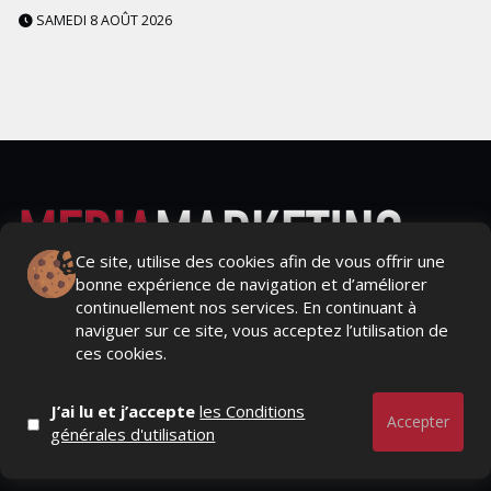
SAMEDI 8 AOÛT 2026
Ce site, utilise des cookies afin de vous offrir une
bonne expérience de navigation et d’améliorer
Actualités Média, Actualités Com/Market/Ntic, Actualités
continuellement nos services. En continuant à
Distrib, Dossier, Interview, Stratégies, Communication,
naviguer sur ce site, vous acceptez l’utilisation de
Marques avenue, Relations presse, Créa, Baromètre,
ces cookies.
People, Métier, Profil...
J’ai lu et j’accepte
les Conditions
RESTER CONNECTÉ
Accepter
générales d'utilisation