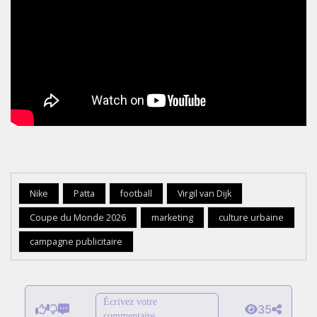
Nike
Patta
football
Virgil van Dijk
Coupe du Monde 2026
marketing
culture urbaine
campagne publicitaire
Écrivez votre
35
commentaire