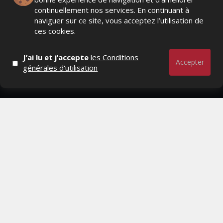
Actualités Média, Actualités Com/Market/Ntic, Actualités
continuellement nos services. En continuant à
Distrib, Dossier, Interview, Stratégies, Communication,
naviguer sur ce site, vous acceptez l’utilisation de
Marques avenue, Relations presse, Créa, Baromètre,
ces cookies.
People, Métier, Profil...
J’ai lu et j’accepte
les Conditions
RESTER CONNECTÉ
Accepter
générales d'utilisation
PAGES
- Page d'accueil
- Qui sommes-nous ?
- Contactez-nous
- Conditions générales
MAGAZINE