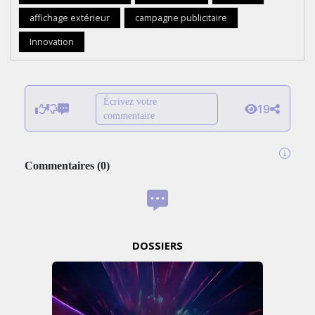
affichage extérieur
campagne publicitaire
Innovation
Écrivez votre
19
commentaire
Commentaires
(
0
)
DOSSIERS