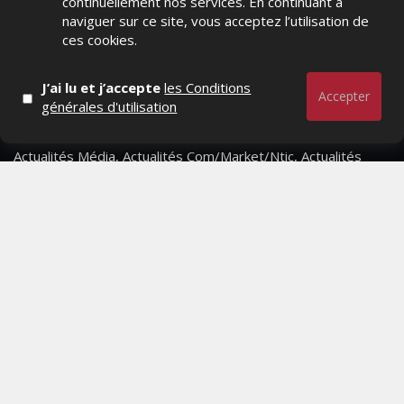
continuellement nos services. En continuant à
naviguer sur ce site, vous acceptez l’utilisation de
ces cookies.
J’ai lu et j’accepte
les Conditions
Accepter
générales d'utilisation
Actualités Média, Actualités Com/Market/Ntic, Actualités
Distrib, Dossier, Interview, Stratégies, Communication,
Marques avenue, Relations presse, Créa, Baromètre,
People, Métier, Profil...
RESTER CONNECTÉ
PAGES
- Page d'accueil