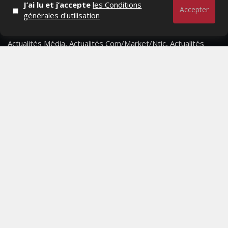
J’ai lu et j’accepte
les Conditions
Accepter
générales d'utilisation
Actualités Média, Actualités Com/Market/Ntic, Actualités
Distrib, Dossier, Interview, Stratégies, Communication,
Marques avenue, Relations presse, Créa, Baromètre,
People, Métier, Profil...
RESTER CONNECTÉ
PAGES
- Page d'accueil
- Qui sommes-nous ?
- Contactez-nous
- Conditions générales