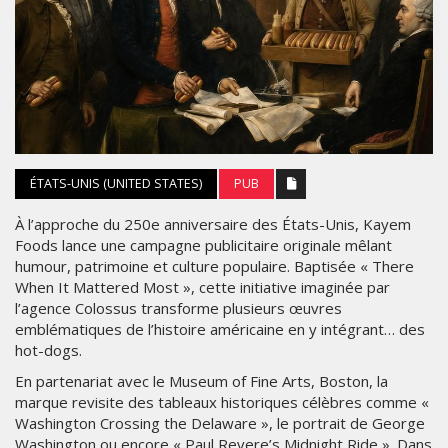
ÉTATS-UNIS (UNITED STATES)
PUB
À l’approche du 250e anniversaire des États-Unis, Kayem
Foods lance une campagne publicitaire originale mêlant
humour, patrimoine et culture populaire. Baptisée « There
When It Mattered Most », cette initiative imaginée par
l’agence Colossus transforme plusieurs œuvres
emblématiques de l’histoire américaine en y intégrant… des
hot-dogs.
En partenariat avec le Museum of Fine Arts, Boston, la
marque revisite des tableaux historiques célèbres comme «
Washington Crossing the Delaware », le portrait de George
Washington ou encore « Paul Revere’s Midnight Ride ». Dans