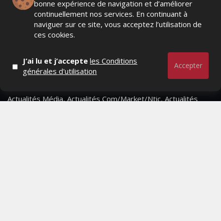
bonne expérience de navigation et d’améliorer
continuellement nos services. En continuant à
naviguer sur ce site, vous acceptez l’utilisation de
ces cookies.
J’ai lu et j’accepte
les Conditions
Accepter
générales d'utilisation
Actualités Média, Actualités Com/Market/Ntic, Actualités
Distrib, Dossier, Interview, Stratégies, Communication,
Marques avenue, Relations presse, Créa, Baromètre,
People, Métier, Profil...
RESTER CONNECTÉ
PAGES
- Page d'accueil