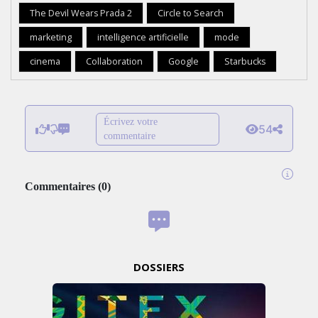
The Devil Wears Prada 2
Circle to Search
marketing
intelligence artificielle
mode
cinema
Collaboration
Google
Starbucks
Écrivez votre
54
commentaire
Commentaires
(
0
)
DOSSIERS