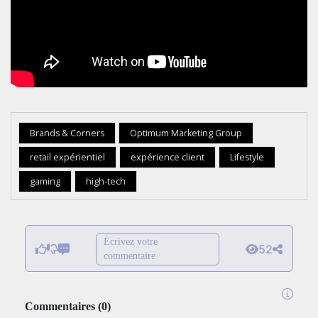
Brands & Corners
Optimum Marketing Group
retail expérientiel
expérience client
Lifestyle
gaming
high-tech
Écrivez votre
52
commentaire
Commentaires
(
0
)