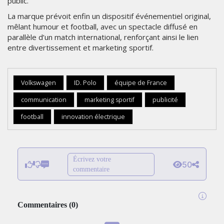
public.
La marque prévoit enfin un dispositif événementiel original,
mêlant humour et football, avec un spectacle diffusé en
parallèle d’un match international, renforçant ainsi le lien
entre divertissement et marketing sportif.
Volkswagen
ID. Polo
équipe de France
communication
marketing sportif
publicité
football
innovation électrique
Écrivez votre
50
commentaire
Commentaires
(
0
)