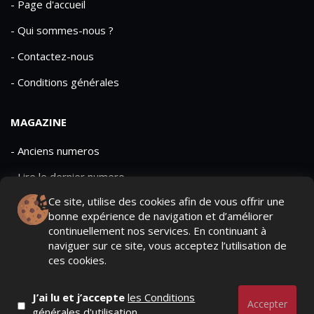
- Page d'accueil
- Qui sommes-nous ?
- Contactez-nous
- Conditions générales
MAGAZINE
- Anciens numeros
- Lire le dernier numero
Ce site, utilise des cookies afin de vous offrir une
- Publicite
bonne expérience de navigation et d’améliorer
continuellement nos services. En continuant à
naviguer sur ce site, vous acceptez l’utilisation de
ces cookies.
QUI SOMMES-NOUS ?
CONTACTEZ-NOUS
J’ai lu et j’accepte
les Conditions
MENTIONS LÉGALES
Accepter
générales d'utilisation