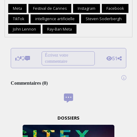
Meta
Festival de Cannes
Instagram
Facebook
TikTok
intelligence artificielle
Steven Soderbergh
John Lennon
Ray-Ban Meta
Écrivez votre
51
commentaire
Commentaires
(
0
)
DOSSIERS