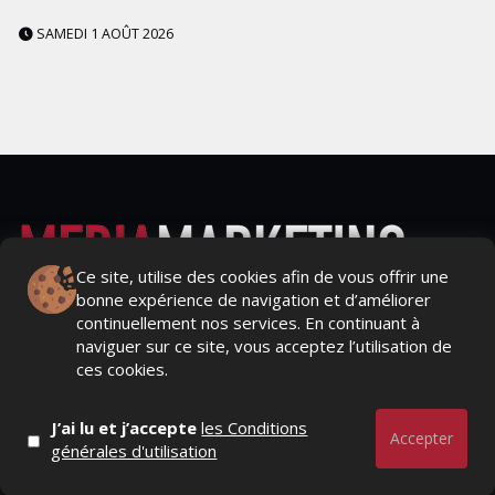
SAMEDI 1 AOÛT 2026
Ce site, utilise des cookies afin de vous offrir une
bonne expérience de navigation et d’améliorer
Actualités Média, Actualités Com/Market/Ntic, Actualités
continuellement nos services. En continuant à
Distrib, Dossier, Interview, Stratégies, Communication,
naviguer sur ce site, vous acceptez l’utilisation de
Marques avenue, Relations presse, Créa, Baromètre,
ces cookies.
People, Métier, Profil...
J’ai lu et j’accepte
les Conditions
RESTER CONNECTÉ
Accepter
générales d'utilisation