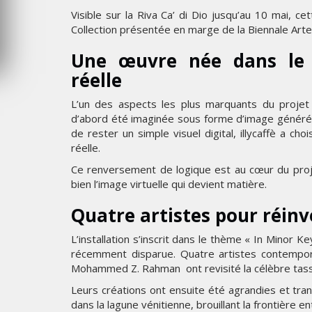
Visible sur la Riva Ca’ di Dio jusqu’au 10 mai, cett
MERCREDI 5 AOÛT 2026
Collection présentée en marge de la Biennale Art
Une œuvre née dans le 
réelle
L’un des aspects les plus marquants du projet r
d’abord été imaginée sous forme d’image générée par
de rester un simple visuel digital, illycaffè a ch
réelle.
Ce renversement de logique est au cœur du projet 
bien l’image virtuelle qui devient matière.
Quatre artistes pour réinv
L’installation s’inscrit dans le thème « In Minor 
récemment disparue. Quatre artistes contempor
Mohammed Z. Rahman ont revisité la célèbre tass
Leurs créations ont ensuite été agrandies et tra
dans la lagune vénitienne, brouillant la frontière