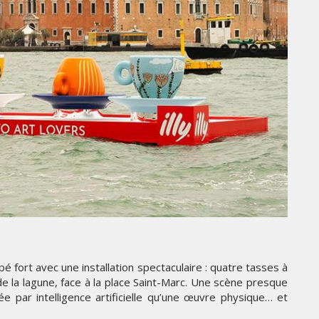
THE PARADIGM SHIFT –
ER"
BUSINESS. PEOPLE. TECH
VENDREDI 10 JANVIER 2025
MARKETING
TÉ
NIKE STUDIO FLEECE : UNE
pé fort avec une installation spectaculaire : quatre tasses à
RÉE
NOUVELLE GÉNÉRATION DE
e la lagune, face à la place Saint-Marc. Une scène presque
VÊTEMENTS DE SPORT PENSÉE
e par intelligence artificielle qu’une œuvre physique… et
POUR LE QUOTIDIEN