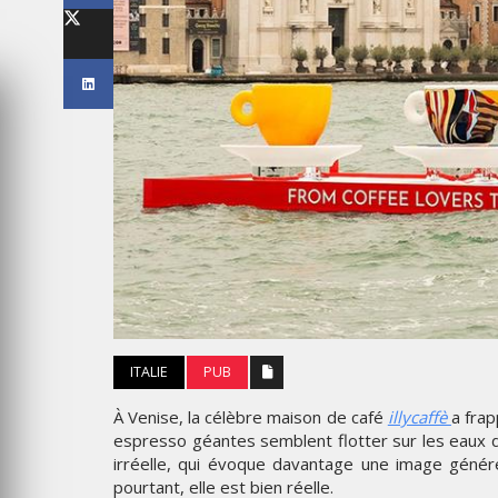
LES IMPÉRIALES WEEK 2026
SOUS THÈME "DABA OR NEV
6
MARDI 27 JANVIER 2026
MARKETING
ITALIE
PUB
TAIRE : IKEA
 MADE FOR
EMIRATES CÉLÈBRE L’IDENTI
À Venise, la célèbre maison de café
illycaffè
a frap
DES ÉMIRATS AVEC UNE LIV
espresso géantes semblent flotter sur les eaux d
ES
SPÉCIALE SUR SES AVIONS
irréelle, qui évoque davantage une image généré
EMBLÉMATIQUES
pourtant, elle est bien réelle.