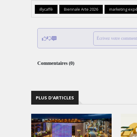
illycaffè
Biennale Arte 2026
marketing expé
Écrivez votre comment
Commentaires
(
0
)
PLUS D'ARTICLES