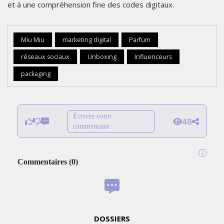
et à une compréhension fine des codes digitaux.
Miu Miu
marketing digital
Parfüm
réseaux sociaux
Unboxing
Influenceurs
packaging
Écrivez votre
48
commentaire
Commentaires
(
0
)
DOSSIERS