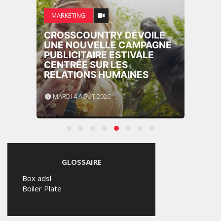
MARKETING
CROSSCOUNTRY DÉVOILE
UNE NOUVELLE CAMPAGNE
PUBLICITAIRE ESTIVALE
CENTRÉE SUR LES
RELATIONS HUMAINES
MARDI 4 AOÛT 2026
GLOSSAIRE
Box adsl
Boiler Plate