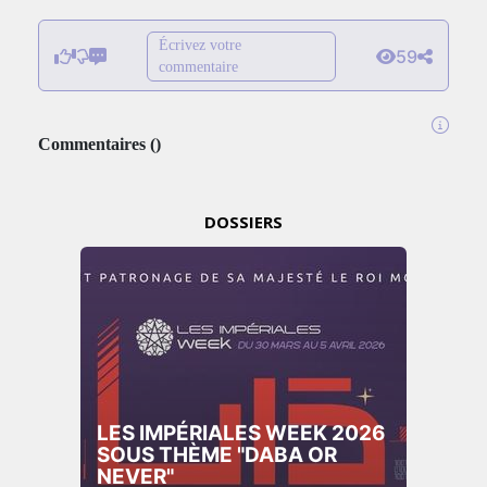
Écrivez votre
59
commentaire
Commentaires
(
)
DOSSIERS
LES IMPÉRIALES WEEK
2025: THE PARADIGM SHIFT
– BUSINESS. PEOPLE. TECH