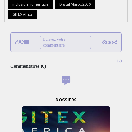
inclusion numérique
Digital Maroc 2030
GITEX Africa
Écrivez votre
40
commentaire
Commentaires
(
0
)
DOSSIERS