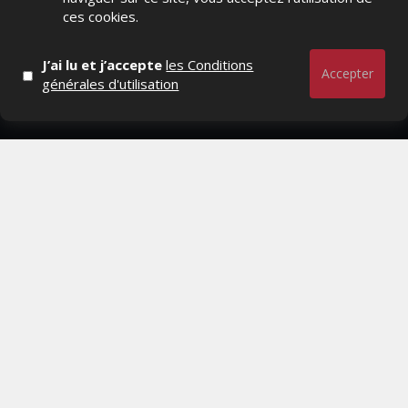
Marques avenue, Relations presse, Créa, Baromètre,
ces cookies.
People, Métier, Profil...
J’ai lu et j’accepte
les Conditions
RESTER CONNECTÉ
Accepter
générales d'utilisation
PAGES
- Page d'accueil
- Qui sommes-nous ?
- Contactez-nous
- Conditions générales
MAGAZINE
- Anciens numeros