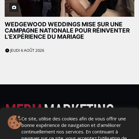
WEDGEWOOD WEDDINGS MISE SUR UNE
CAMPAGNE NATIONALE POUR RÉINVENTER
L’EXPÉRIENCE DU MARIAGE
JEUDI 6 AOÛT 2026
Ce site, utilise des cookies afin de vous offrir une
bonne expérience de navigation et d’améliorer
Actualités Média, Actualités Com/Market/Ntic, Actualités
continuellement nos services. En continuant à
Distrib, Dossier, Interview, Stratégies, Communication,
naviguer sur ce site, vous acceptez l’utilisation de