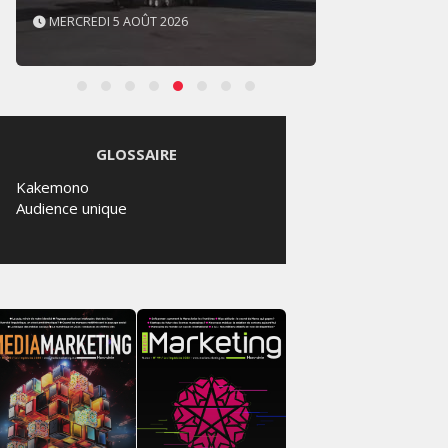
MERCREDI 5 AOÛT 2026
MERCR
GLOSSAIRE
Kakemono
Audience unique