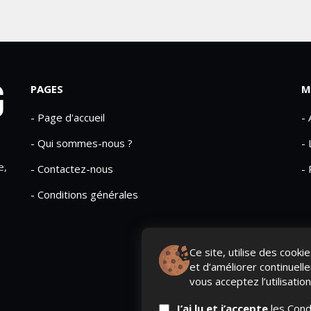
PAGES
M
- Page d'accueil
-
- Qui sommes-nous ?
- 
e,
- Contactez-nous
- 
- Conditions générales
Ce site, utilise des cook
et d’améliorer continuell
vous acceptez l’utilisatio
J’ai lu et j’accepte
les Cond