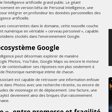
l’intelligence artificielle grand public. Le géant
JEUDI 6 AOÛT 2026
 lancement en version bêta de Personal Intelligence, une
pour intégrer en profondeur les données personnelles des
ence artificielle.
ves concurrentes dans le domaine, cette nouvelle couche
nt numérique en véritable « cerveau personnel », capable
uotidiens stockés dans l’environnement Google.
’écosystème Google
Intelligence peut désormais explorer de manière
Google Photos, YouTube, Google Maps ou encore le moteur
ni de contextualiser ses réponses non plus seulement à
r de l’historique numérique intime de chacun.
ssistant est capable de retrouver une information enfouie
kée dans Photos avec une recherche récente, ou encore de
udes de visionnage et de déplacement. Une facture, une
aylist deviennent ainsi des briques d’un raisonnement
maine.
», entre promesse et fragilité