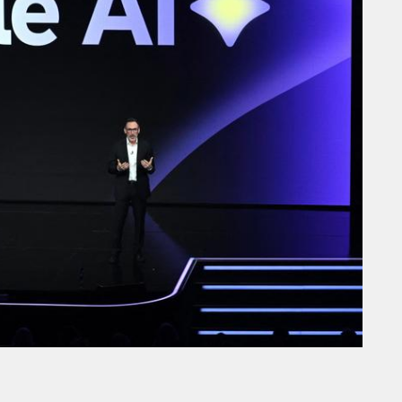
THE PARADIGM SHIFT –
ER"
BUSINESS. PEOPLE. TECH
VENDREDI 10 JANVIER 2025
MARKETING
RENTRÉE UNIVERSITAIRE : IKEA
SE
CANADA LANCE « MADE FOR
COLLEGE » POUR
ER
ACCOMPAGNER LES
ÉTUDIANTS