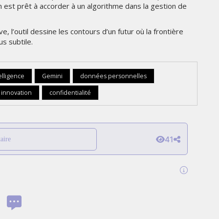
n est prêt à accorder à un algorithme dans la gestion de
, l’outil dessine les contours d’un futur où la frontière
us subtile.
elligence
Gemini
données personnelles
innovation
confidentialité
41
aire