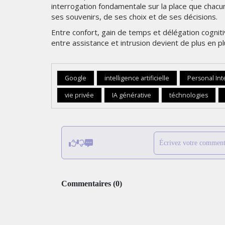
interrogation fondamentale sur la place que chacu
ses souvenirs, de ses choix et de ses décisions.
Entre confort, gain de temps et délégation cognitive
entre assistance et intrusion devient de plus en pl
Google
intelligence artificielle
Personal Int
vie privée
IA générative
téchnologies
Écrivez votre comment
Commentaires
(
0
)