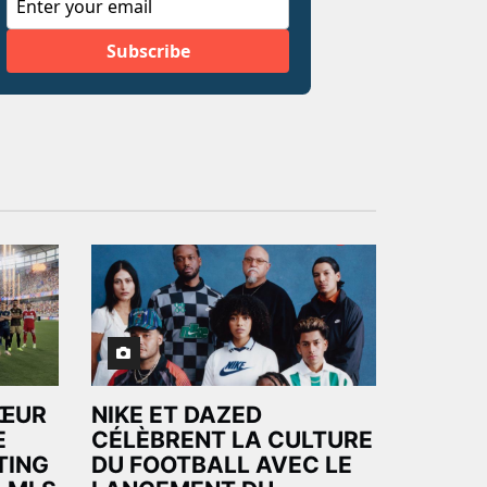
CŒUR
NIKE ET DAZED
E
CÉLÈBRENT LA CULTURE
TING
DU FOOTBALL AVEC LE