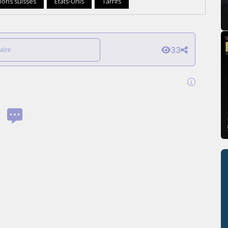
ions suisses
États-Unis
Tarrifs
33
aire