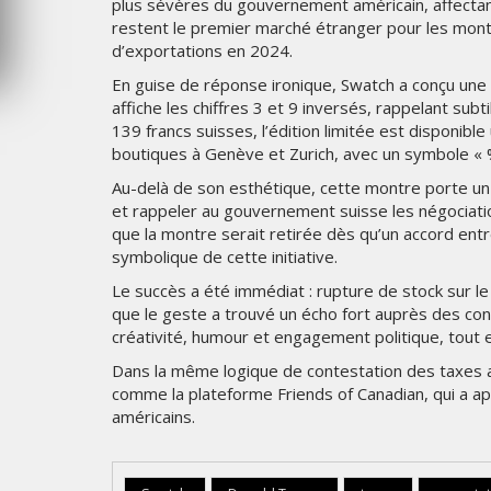
plus sévères du gouvernement américain, affectant
SAMEDI 1 AOÛT 2026
restent le premier marché étranger pour les montr
d’exportations en 2024.
En guise de réponse ironique, Swatch a conçu une mo
affiche les chiffres 3 et 9 inversés, rappelant su
139 francs suisses, l’édition limitée est disponibl
boutiques à Genève et Zurich, avec un symbole « 
Au-delà de son esthétique, cette montre porte un m
et rappeler au gouvernement suisse les négociatio
que la montre serait retirée dès qu’un accord entr
symbolique de cette initiative.
Le succès a été immédiat : rupture de stock sur le
que le geste a trouvé un écho fort auprès des c
créativité, humour et engagement politique, tout 
Dans la même logique de contestation des taxes am
comme la plateforme Friends of Canadian, qui a a
américains.