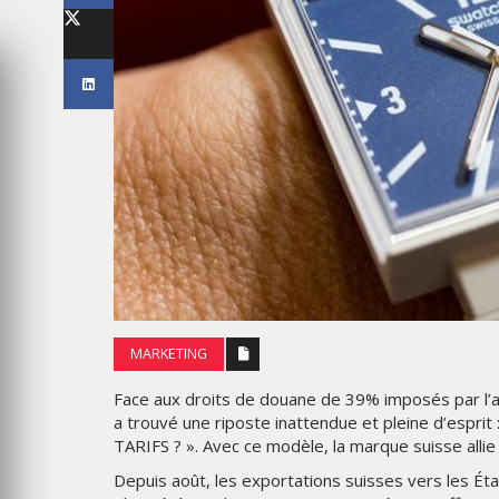
WEEK 2026
THE PARADIGM SHIFT –
BA OR NEVER"
BUSINESS. PEOPLE. TECH
6
VENDREDI 10 JANVIER 2025
PUB
MARKETING
ÉVOILE UNE
SPIDER-MAN ET BMW
Face aux droits de douane de 39% imposés par l’a
AGNE
UNISSENT LEURS UNIVERS
a trouvé une riposte inattendue et pleine d’esprit
IVALE
DANS UNE CAMPAGNE
TARIFS ? ». Avec ce modèle, la marque suisse allie
 RELATIONS
INTERNATIONALE AUTOUR D
LA BMW IX3
Depuis août, les exportations suisses vers les Ét