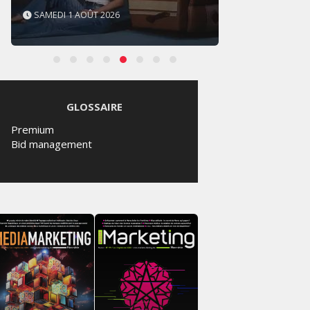
VENDREDI 31 JUILLET 2026
VENDRE
GLOSSAIRE
Premium
Bid management