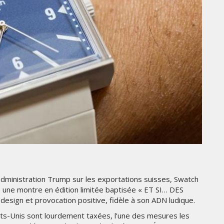
GITEX AFRICA MOROCCO 2024
MERCREDI 15 MAI 2024
MARKETING
dministration Trump sur les exportations suisses, Swatch
LA-Z-BOY MISE SUR LE DESIGN
 : une montre en édition limitée baptisée « ET SI… DES
PERSONNALISÉ POUR SÉDUIRE
 design et provocation positive, fidèle à son ADN ludique.
E
LES FANS DE FOOTBALL
AMÉRICAIN
ats-Unis sont lourdement taxées, l’une des mesures les