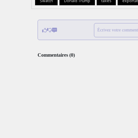
Swatch
Donald Trump
taxes
exportat
Écrivez votre comment
Commentaires
(
0
)