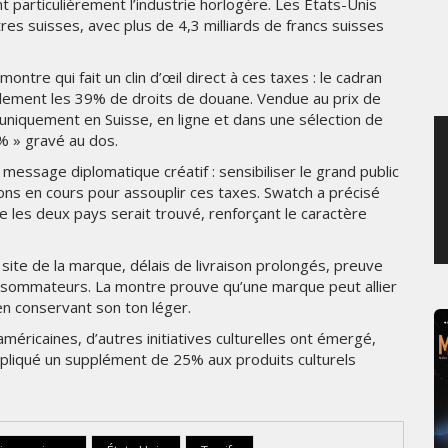
 particulièrement l’industrie horlogère. Les États-Unis
SAMEDI 1 AOÛT 2026
es suisses, avec plus de 4,3 milliards de francs suisses
ntre qui fait un clin d’œil direct à ces taxes : le cadran
btilement les 39% de droits de douane. Vendue au prix de
e uniquement en Suisse, en ligne et dans une sélection de
% » gravé au dos.
essage diplomatique créatif : sensibiliser le grand public
ns en cours pour assouplir ces taxes. Swatch a précisé
e les deux pays serait trouvé, renforçant le caractère
 site de la marque, délais de livraison prolongés, preuve
onsommateurs. La montre prouve qu’une marque peut allier
en conservant son ton léger.
éricaines, d’autres initiatives culturelles ont émergé,
ppliqué un supplément de 25% aux produits culturels