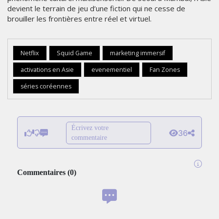
devient le terrain de jeu d’une fiction qui ne cesse de
brouiller les frontières entre réel et virtuel.
Netflix
Squid Game
marketing immersif
activations en Asie
evenementiel
Fan Zones
séries coréennes
Écrivez votre
36
commentaire
Commentaires
(
0
)