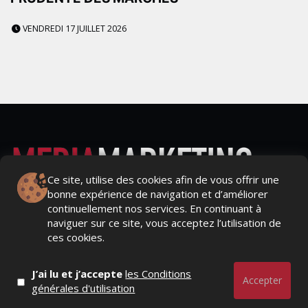
VENDREDI 17 JUILLET 2026
Ce site, utilise des cookies afin de vous offrir une
bonne expérience de navigation et d’améliorer
Actualités Média, Actualités Com/Market/Ntic, Actualités
continuellement nos services. En continuant à
Distrib, Dossier, Interview, Stratégies, Communication,
naviguer sur ce site, vous acceptez l’utilisation de
Marques avenue, Relations presse, Créa, Baromètre,
ces cookies.
People, Métier, Profil...
J’ai lu et j’accepte
les Conditions
RESTER CONNECTÉ
Accepter
générales d'utilisation