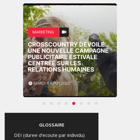
MARKETING
CROSSCOUNTRY DÉVOILE
UNE NOUVELLE CAMPAGNE
PUBLICITAIRE ESTIVALE
CENTRÉE SUR LES
RELATIONS HUMAINES
MARDI 4 AOÛT 2026
GLOSSAIRE
DEI (duree d’ecoute par individu)