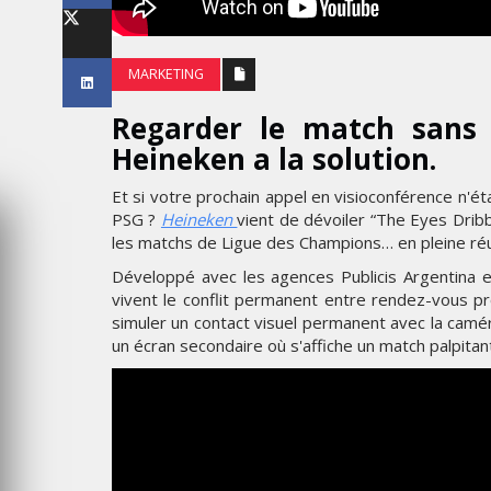
WEEK 2026
THE PARADIGM SHIFT –
BA OR NEVER"
BUSINESS. PEOPLE. TECH
MARKETING
VENDREDI 10 JANVIER 2025
Regarder le match sans 
Heineken a la solution.
Et si votre prochain appel en visioconférence n'ét
PSG ?
Heineken
vient de dévoiler “The Eyes Dribbl
les matchs de Ligue des Champions… en pleine réu
Développé avec les agences Publicis Argentina et
vivent le conflit permanent entre rendez-vous pro
simuler un contact visuel permanent avec la camé
un écran secondaire où s'affiche un match palpitan
MARKETING
 L’IDENTITÉ
NIKE STUDIO FLEECE : UNE
C UNE LIVRÉE
NOUVELLE GÉNÉRATION DE
S AVIONS
VÊTEMENTS DE SPORT PENS
POUR LE QUOTIDIEN