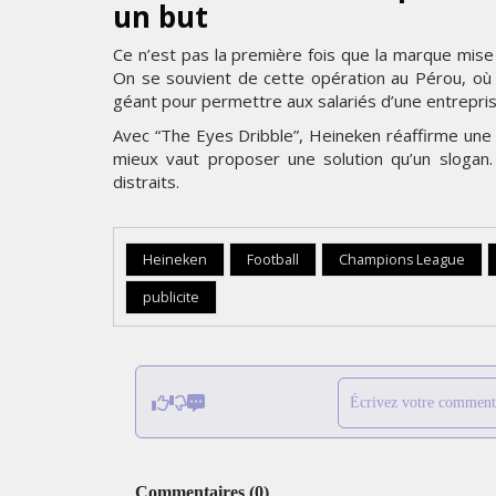
un but
Ce n’est pas la première fois que la marque mise 
On se souvient de cette opération au Pérou, où 
géant pour permettre aux salariés d’une entreprise
Avec “The Eyes Dribble”, Heineken réaffirme une c
mieux vaut proposer une solution qu’un slogan. E
distraits.
Heineken
Football
Champions League
publicite
Écrivez votre comment
Commentaires
(
0
)