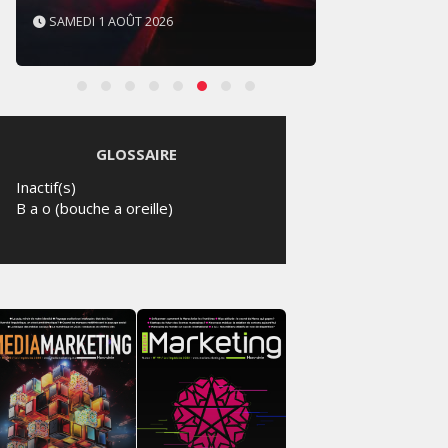
SAMEDI 1 AOÛT 2026
SAMED
GLOSSAIRE
Inactif(s)
B a o (bouche a oreille)