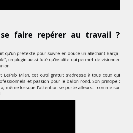
GITEX AFRICA MOROCCO 2024
MERCREDI 15 MAI 2024
se faire repérer au travail ?
ait qu'un prétexte pour suivre en douce un alléchant Barça-
e”, un plugin aussi futé qu’insolite qui permet de visionner
nion.
 LePub Milan, cet outil gratuit s’adresse à tous ceux qui
fessionnels et passion pour le ballon rond. Son principe :
ra, même lorsque l’attention se porte ailleurs… comme sur
t.
MARKETING
CROSSCOUNTRY DÉVOILE UNE
NOUVELLE CAMPAGNE
PUBLICITAIRE ESTIVALE
ÉE
CENTRÉE SUR LES RELATIONS
HUMAINES