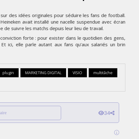
sur des idées originales pour séduire les fans de football.
Heineken avait installé une nacelle suspendue avec écran
 de suivre les matchs depuis leur lieu de travail.
onviction forte : pour exister dans le quotidien des gens,
t ici, elle parle autant aux fans qu’aux salariés un brin
plugin
MARKETING DIGITAL
VISIO
multitâche
34
aire