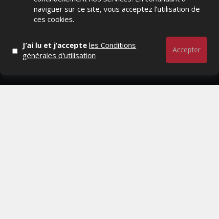
Distrib, Dossier, Interview, Stratégies, Communication,
naviguer sur ce site, vous acceptez l’utilisation de
Marques avenue, Relations presse, Créa, Baromètre,
ces cookies.
People, Métier, Profil...
J’ai lu et j’accepte
les Conditions
RESTER CONNECTÉ
Accepter
générales d'utilisation
PAGES
- Page d'accueil
- Qui sommes-nous ?
- Contactez-nous
- Conditions générales
MAGAZINE
- Anciens numeros