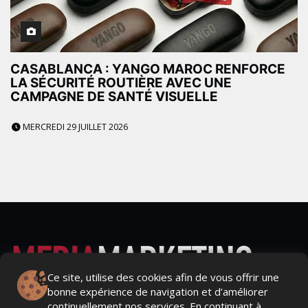
CASABLANCA : YANGO MAROC RENFORCE
LA SÉCURITÉ ROUTIÈRE AVEC UNE
CAMPAGNE DE SANTÉ VISUELLE
MERCREDI 29 JUILLET 2026
Ce site, utilise des cookies afin de vous offrir une
bonne expérience de navigation et d’améliorer
Actualités Média, Actualités Com/Market/Ntic, Actualités
continuellement nos services. En continuant à