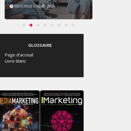
MERCREDI 5 AOÛT 2026
MARDI
GLOSSAIRE
Page d’acceuil
Livre blanc