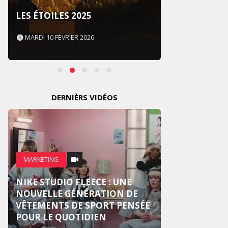
SOUS 
LES ÉTOILES 2025
NEVER
MARDI 10 FÉVRIER 2026
MARDI 
DERNIÈRS VIDÉOS
MARKE
MARKETING
CROSS
NIKE STUDIO FLEECE : UNE
NOUV
NOUVELLE GÉNÉRATION DE
PUBLI
VÊTEMENTS DE SPORT PENSÉE
CENTR
POUR LE QUOTIDIEN
HUMA