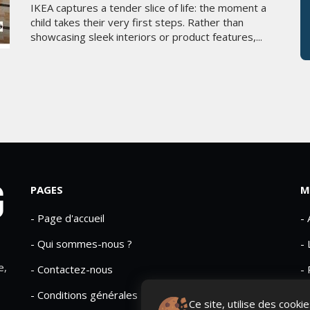
IKEA captures a tender slice of life: the moment a
child takes their very first steps. Rather than
showcasing sleek interiors or product features,...
PAGES
M
- Page d'accueil
-
- Qui sommes-nous ?
- 
e,
- Contactez-nous
- 
- Conditions générales
Ce site, utilise des cook