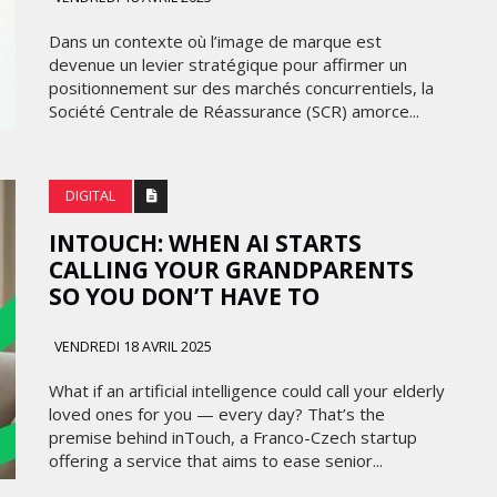
FRONTIÈRES DE
24
L’INNOVATION AFRICAINE
Dans un contexte où l’image de marque est
devenue un levier stratégique pour affirmer un
LUNDI 6 AVRIL 2026
positionnement sur des marchés concurrentiels, la
Société Centrale de Réassurance (SCR) amorce...
DIGITAL
INTOUCH: WHEN AI STARTS
CALLING YOUR GRANDPARENTS
SO YOU DON’T HAVE TO
VENDREDI 18 AVRIL 2025
MARKETING
What if an artificial intelligence could call your elderly
EMIRATES CÉLÈBRE L’IDENTITÉ
loved ones for you — every day? That’s the
ITÉ
DES ÉMIRATS AVEC UNE LIVRÉE
premise behind inTouch, a Franco-Czech startup
 LA
SPÉCIALE SUR SES AVIONS
offering a service that aims to ease senior...
CE
EMBLÉMATIQUES