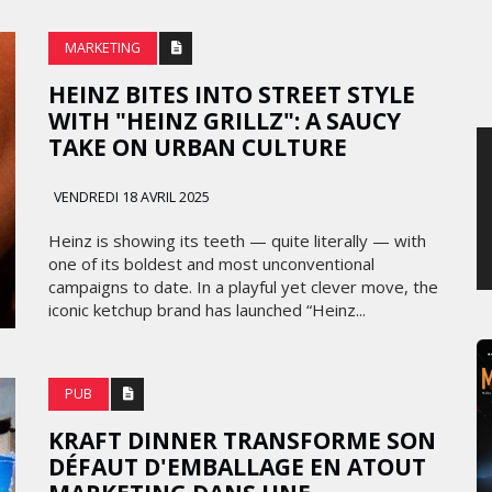
MERCREDI 5 AOÛT 2026
MARKETING
HEINZ BITES INTO STREET STYLE
WITH "HEINZ GRILLZ": A SAUCY
TAKE ON URBAN CULTURE
VENDREDI 18 AVRIL 2025
Heinz is showing its teeth — quite literally — with
one of its boldest and most unconventional
campaigns to date. In a playful yet clever move, the
iconic ketchup brand has launched “Heinz...
PUB
KRAFT DINNER TRANSFORME SON
DÉFAUT D'EMBALLAGE EN ATOUT