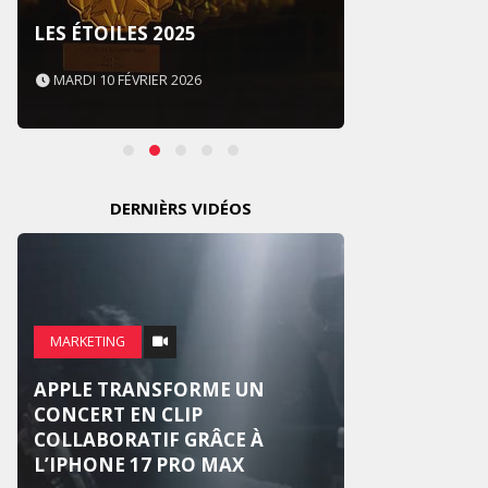
SOUS 
LES ÉTOILES 2025
NEVER
MARDI 10 FÉVRIER 2026
MARDI 
DERNIÈRS VIDÉOS
MARKE
MARKETING
WEDG
APPLE TRANSFORME UN
SUR U
CONCERT EN CLIP
NATIO
COLLABORATIF GRÂCE À
RÉINV
L’IPHONE 17 PRO MAX
MARI