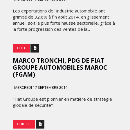
FRONTIÈRES DE
24
L’INNOVATION AFRICAINE
Les exportations de l'industrie automobile ont
grimpé de 32,6% à fin août 2014, en glissement
LUNDI 6 AVRIL 2026
annuel, soit la plus forte hausse sectorielle, grâce à
la forte progression des ventes de la...
DIXIT
MARCO TRONCHI, PDG DE FIAT
GROUPE AUTOMOBILES MAROC
(FGAM)
MERCREDI 17 SEPTEMBRE 2014
DIGITAL
"Fiat Groupe est pionnier en matière de stratégie
globale de sécurité".
XBOX DÉVOILE UNE SERIES X25
 DE
EN ÉDITION LIMITÉE POUR
CÉLÉBRER 25 ANS D'HISTOIRE
CHIFFRE