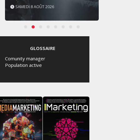
SAMEDI 8 AOÛT 2026
JEUDI 
GLOSSAIRE
Comunity manager
Population active