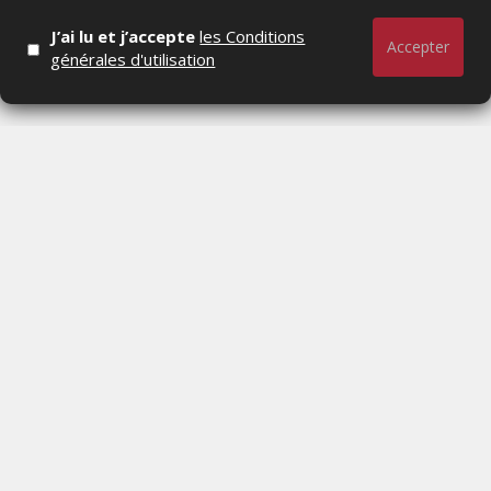
J’ai lu et j’accepte
les Conditions
Accepter
générales d'utilisation
Actualités Média, Actualités Com/Market/Ntic, Actualités
Distrib, Dossier, Interview, Stratégies, Communication,
Marques avenue, Relations presse, Créa, Baromètre,
People, Métier, Profil...
RESTER CONNECTÉ