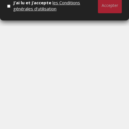
J’ai lu et j’accepte
les Conditions
Accepter
générales d'utilisation
Actualités Média, Actualités Com/Market/Ntic, Actualités
Distrib, Dossier, Interview, Stratégies, Communication,
Marques avenue, Relations presse, Créa, Baromètre,
People, Métier, Profil...
RESTER CONNECTÉ