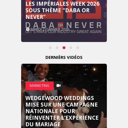
LES IMPÉRIALES WEEK 2026
SOUS THÈME "DABA OR
NEVER"
MARDI 27 JANVIER 2026
DERNIÈRS VIDÉOS
MARKETING
WEDGEWOOD WEDDINGS
MISE SUR UNE CAMPAGNE
NATIONALE POUR
RÉINVENTER L’EXPÉRIENCE
DU MARIAGE