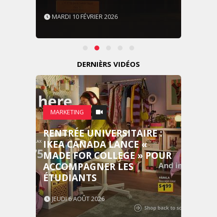
MARDI 10 FÉVRIER 2026
DERNIÈRS VIDÉOS
MARKETING
RENTRÉE UNIVERSITAIRE :
IKEA CANADA LANCE «
MADE FOR COLLEGE » POUR
ACCOMPAGNER LES
ÉTUDIANTS
JEUDI 6 AOÛT 2026