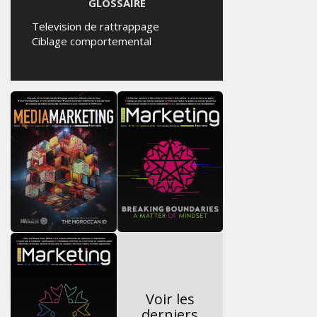
RENTRÉE UNIVERSITAIRE :
IKEA CANADA LANCE «
MADE FOR COLLEGE » POUR
ACCOMPAGNER LES
ÉTUDIANTS
JEUDI 6 AOÛT 2026
GLOSSAIRE
Television de rattrappage
Ciblage comportemental