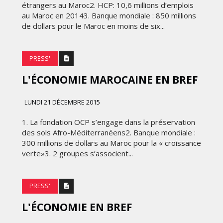
FRONTIÈRES DE
étrangers au Maroc2. HCP: 10,6 millions d’emplois
24
L’INNOVATION AFRICAINE
au Maroc en 20143. Banque mondiale : 850 millions
de dollars pour le Maroc en moins de six...
LUNDI 6 AVRIL 2026
PRESS'
L'ÉCONOMIE MAROCAINE EN BREF
LUNDI 21 DÉCEMBRE 2015
1. La fondation OCP s’engage dans la préservation
des sols Afro-Méditerranéens2. Banque mondiale :
300 millions de dollars au Maroc pour la « croissance
MARKETING
verte»3. 2 groupes s’associent...
WEDGEWOOD WEDDINGS MISE
 :
SUR UNE CAMPAGNE
PRESS'
NATIONALE POUR
E
RÉINVENTER L’EXPÉRIENCE DU
L'ÉCONOMIE EN BREF
IES
MARIAGE