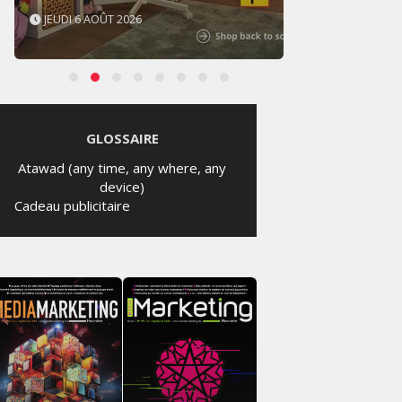
JEUDI 6 AOÛT 2026
MERCR
GLOSSAIRE
Atawad (any time, any where, any
device)
Cadeau publicitaire