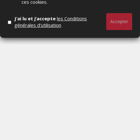
ces cookies.
J’ai lu et j’accepte
les Conditions
Accepter
générales d'utilisation
Actualités Média, Actualités Com/Market/Ntic, Actualités
Distrib, Dossier, Interview, Stratégies, Communication,
Marques avenue, Relations presse, Créa, Baromètre,
People, Métier, Profil...