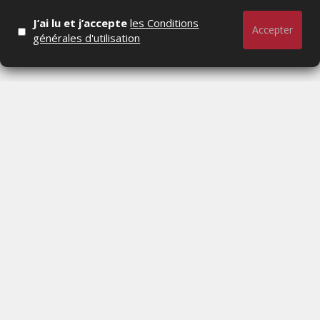
J’ai lu et j’accepte
les Conditions
Accepter
générales d'utilisation
Actualités Média, Actualités Com/Market/Ntic, Actualités
Distrib, Dossier, Interview, Stratégies, Communication,
Marques avenue, Relations presse, Créa, Baromètre,
People, Métier, Profil...
RESTER CONNECTÉ