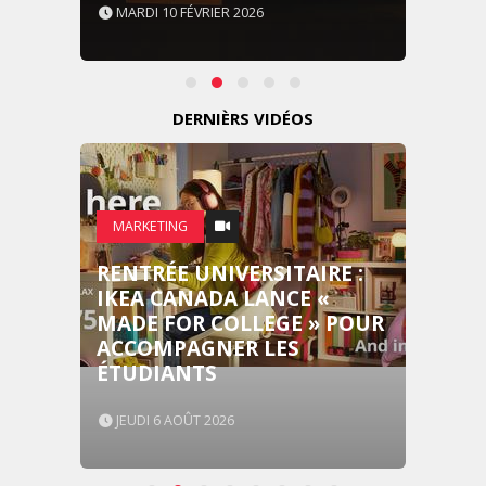
MARDI 10 FÉVRIER 2026
DERNIÈRS VIDÉOS
MARKETING
RENTRÉE UNIVERSITAIRE :
IKEA CANADA LANCE «
MADE FOR COLLEGE » POUR
ACCOMPAGNER LES
ÉTUDIANTS
JEUDI 6 AOÛT 2026