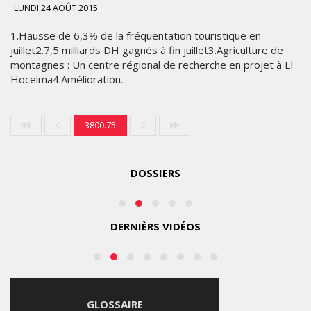
«
LUNDI 24 AOÛT 2015
MADE
1.Hausse de 6,3% de la fréquentation touristique en
FOR
LES
juillet2.7,5 milliards DH gagnés à fin juillet3.Agriculture de
COLLEGE
montagnes : Un centre régional de recherche en projet à El
ÉTOILES
»
Hoceima4.Amélioration...
2025
POUR
ACCOMPAGNER
LES
MARDI
3800.75
ÉTUDIANTS
10
FÉVRIER
2026
DOSSIERS
JEUDI
6
AOÛT
2026
DERNIÈRS VIDÉOS
GLOSSAIRE