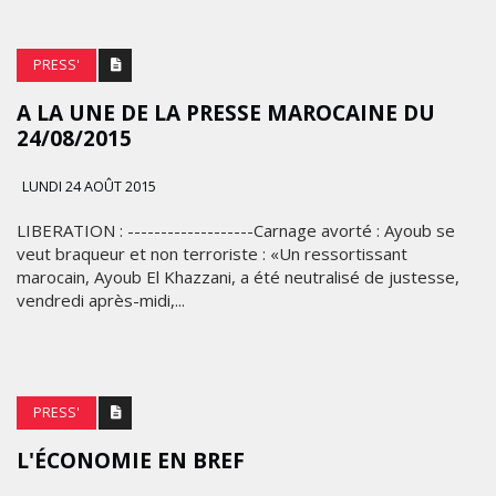
PRESS'
A LA UNE‬ DE LA PRESSE‬ ‪MAROCAINE‬ DU
24/08/2015
LUNDI 24 AOÛT 2015
LIBERATION : -------------------Carnage avorté : Ayoub se
veut braqueur et non terroriste : «Un ressortissant
marocain, Ayoub El Khazzani, a été neutralisé de justesse,
MARKETING
vendredi après-midi,...
RENTRÉE
UNIVERSITAIRE
:
PRESS'
IKEA
CANADA
L'ÉCONOMIE EN BREF
LANCE