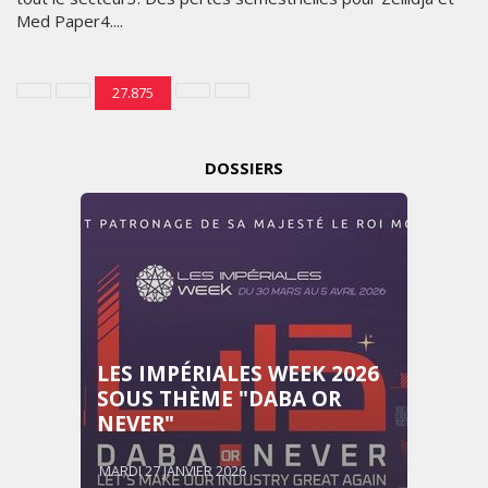
Med Paper4....
27.875
DOSSIERS
LES IMPÉRIALES WEEK 2026
SOUS THÈME "DABA OR
NEVER"
MARDI 27 JANVIER 2026