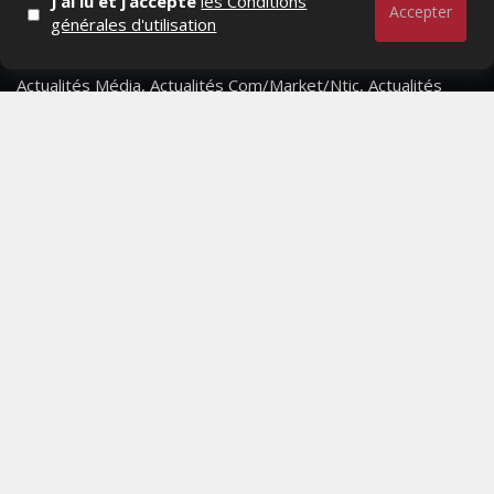
J’ai lu et j’accepte
les Conditions
Accepter
générales d'utilisation
Actualités Média, Actualités Com/Market/Ntic, Actualités
Distrib, Dossier, Interview, Stratégies, Communication,
Marques avenue, Relations presse, Créa, Baromètre,
People, Métier, Profil...
RESTER CONNECTÉ
PAGES
- Page d'accueil
- Qui sommes-nous ?
- Contactez-nous
- Conditions générales