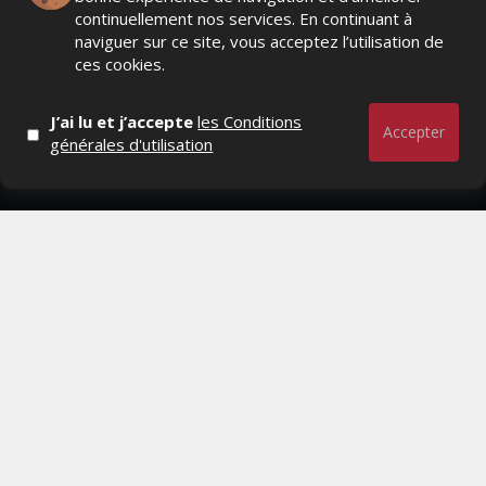
NOUVELLES SÉRIES
continuellement nos services. En continuant à
naviguer sur ce site, vous acceptez l’utilisation de
MERCREDI 1 JUILLET 2026
ces cookies.
J’ai lu et j’accepte
les Conditions
Accepter
générales d'utilisation
Actualités Média, Actualités Com/Market/Ntic, Actualités
Distrib, Dossier, Interview, Stratégies, Communication,
Marques avenue, Relations presse, Créa, Baromètre,
People, Métier, Profil...
RESTER CONNECTÉ