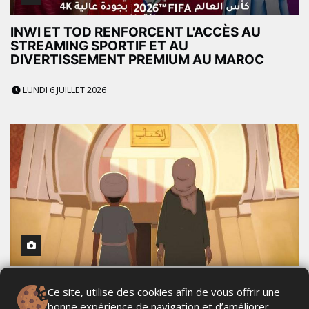
INWI ET TOD RENFORCENT L'ACCÈS AU
STREAMING SPORTIF ET AU
DIVERTISSEMENT PREMIUM AU MAROC
LUNDI 6 JUILLET 2026
TV5MONDE INVESTIT UN MILLION D'EUROS
Ce site, utilise des cookies afin de vous offrir une
DANS L'ANIMATION MAROCAINE AVEC HUIT
bonne expérience de navigation et d’améliorer