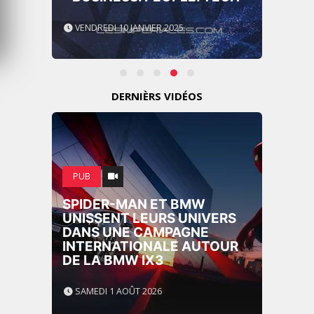
VENDREDI 10 JANVIER 2025
DERNIÈRS VIDÉOS
PUB
SPIDER-MAN ET BMW
UNISSENT LEURS UNIVERS
DANS UNE CAMPAGNE
INTERNATIONALE AUTOUR
DE LA BMW IX3
SAMEDI 1 AOÛT 2026