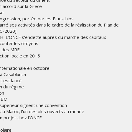
nce du secteur du ciment
LES IMPÉRIALES WEEK 2026
un accord sur la Grèce
SOUS THÈME "DABA OR NEVER"
se
rogression, portée par les Blue-chips
MARDI 27 JANVIER 2026
ré ses activités dans le cadre de la réalisation du Plan de
15-2020)
 DH: L’ONCF s’endette auprès du marché des capitaux
couter les citoyens
me des MRE
ction locale en 2015
internationale en octobre
é à Casablanca
et est lancé
ion du régime
bon
MARKETING
GPBM
KEA
 supérieur signent une convention
R
EMIRATES CÉLÈBRE L’IDENTITÉ
u Maroc, l’un des plus ouverts au monde
DES ÉMIRATS AVEC UNE LIVRÉE
 en projet chez l’ONCF
SPÉCIALE SUR SES AVIONS
EMBLÉMATIQUES
olaire