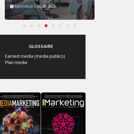
MERCREDI 5 AOÛT 2026
MARDI
GLOSSAIRE
Earned media (media publics)
Plan media