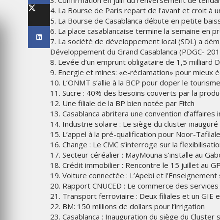
3. Confirmation en juin du renversement de tenda
’INNOVATION
4. La Bourse de Paris repart de l'avant et croit à 
LES ÉTOILES 2025
5. La Bourse de Casablanca débute en petite bais
6. La place casablancaise termine la semaine en p
MARDI 10 FÉVRIER 2026
7. La société de développement local (SDL) a démar
Développement du Grand Casablanca (PDGC- 20
8. Levée d’un emprunt obligataire de 1,5 milliard
9. Energie et mines: «e-réclamation» pour mieux é
10. L’ONMT s’allie à la BCP pour doper le touris
11. Sucre : 40% des besoins couverts par la produ
12. Une filiale de la BP bien notée par Fitch
13. Casablanca abritera une convention d’affaires 
14. Industrie solaire : Le siège du cluster inaugur
15. L’appel à la pré-qualification pour Noor-Tafilal
16. Change : Le CMC s’interroge sur la flexibilisat
17. Secteur céréalier : MayMouna s’installe au Ga
MARKETING
18. Crédit immobilier : Rencontre le 15 juillet au 
RENTRÉE UNIVERSITAIRE : I
19. Voiture connectée : L’Apebi et l’Enseignement
DINGS MISE
CANADA LANCE « MADE FO
20. Rapport CNUCED : Le commerce des services a
GNE
COLLEGE » POUR
21. Transport ferroviaire : Deux filiales et un GIE
 RÉINVENTER
ACCOMPAGNER LES
22. BM: 150 millions de dollars pour l’irrigation
 MARIAGE
ÉTUDIANTS
23. Casablanca : Inauguration du siège du Cluster s