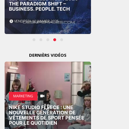
THE PARADIGM SHIFT –
BUSINESS. PEOPLE. TECH
GITEX
VENDREDI 10 JANVIER 2025
MERCRE
DERNIÈRS VIDÉOS
MARKE
MARKETING
CROSS
NIKE STUDIO FLEECE : UNE
NOUV
NOUVELLE GÉNÉRATION DE
PUBLI
VÊTEMENTS DE SPORT PENSÉE
CENTR
POUR LE QUOTIDIEN
HUMA