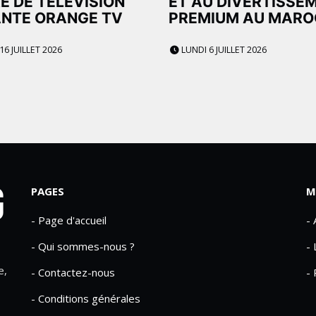
E DE TÉLÉVISION
ET AU DIVERTISSE
NTE ORANGE TV
PREMIUM AU MARO
16 JUILLET 2026
LUNDI 6 JUILLET 2026
PAGES
M
- Page d'accueil
-
- Qui sommes-nous ?
- 
e,
- Contactez-nous
- 
- Conditions générales