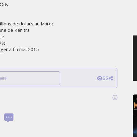
 Orly
MERCREDI 5 AOÛT 2026
lions de dollars au Maroc
Zone de Kénitra
me
17%
ger à fin mai 2015
53
aire