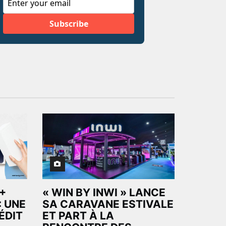
+
« WIN BY INWI » LANCE
: UNE
SA CARAVANE ESTIVALE
ÉDIT
ET PART À LA