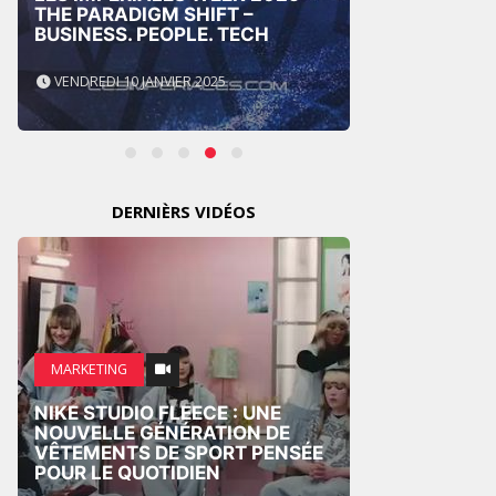
THE PARADIGM SHIFT –
BUSINESS. PEOPLE. TECH
GITEX
VENDREDI 10 JANVIER 2025
MERCRE
DERNIÈRS VIDÉOS
MARKE
MARKETING
CROSS
NIKE STUDIO FLEECE : UNE
NOUV
NOUVELLE GÉNÉRATION DE
PUBLI
VÊTEMENTS DE SPORT PENSÉE
CENTR
POUR LE QUOTIDIEN
HUMA