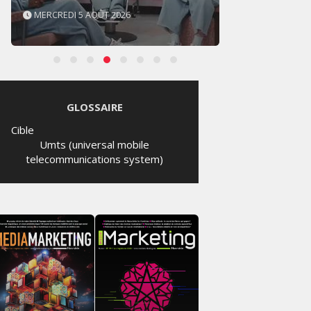
MERCREDI 5 AOÛT 2026
MARDI
GLOSSAIRE
Cible
Umts (universal mobile
telecommunications system)