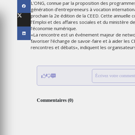
L'ONG, connue par la proposition des programmes
’INNOVATION
LES ÉTOILES 2025
génération d’entrepreneurs à vocation internatio
prochain la 2e édition de la CEED. Cette annuelle 
l’Emploi et des affaires sociales et du ministère d
MARDI 10 FÉVRIER 2026
l’économie numérique.
«La rencontre est un événement majeur de networki
favoriser l’échange de savoir-faire et à aider les
rencontres et débats», indiquent les organisateur
Écrivez votre comment
MARKETING
Commentaires
(
0
)
RENTRÉE UNIVERSITAIRE : I
DINGS MISE
CANADA LANCE « MADE FO
GNE
COLLEGE » POUR
 RÉINVENTER
ACCOMPAGNER LES
 MARIAGE
ÉTUDIANTS