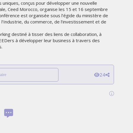
 uniques, conçus pour développer une nouvelle
LES IMPÉRIALES WEEK 2026
SOUS THÈME "DABA OR NEVER"
nale, Ceed Morocco, organise les 15 et 16 septembre
conférence est organisée sous l’égide du ministère de
e l’Industrie, du commerce, de l’investissement et de
MARDI 27 JANVIER 2026
ng destiné à tisser des liens de collaboration, à
 CEEDers à développer leur business à travers des
s.
24
aire
MARKETING
KEA
R
EMIRATES CÉLÈBRE L’IDENTITÉ
DES ÉMIRATS AVEC UNE LIVRÉE
SPÉCIALE SUR SES AVIONS
EMBLÉMATIQUES