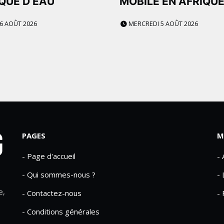
QUE D’EAU
MOBILE EN AFRIQU
 6 AOÛT 2026
MERCREDI 5 AOÛT 2026
PAGES
M
- Page d'accueil
-
- Qui sommes-nous ?
- 
e,
- Contactez-nous
- 
- Conditions générales