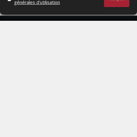
générales d'utilisation
Actualités Média, Actualités Com/Market/Ntic, Actualités
Distrib, Dossier, Interview, Stratégies, Communication,
Marques avenue, Relations presse, Créa, Baromètre,
People, Métier, Profil...
RESTER CONNECTÉ
PAGES
- Page d'accueil