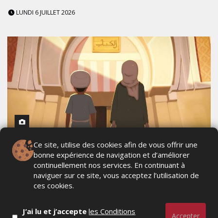
LUNDI 6 JUILLET 2026
Ce site, utilise des cookies afin de vous offrir une
TV5MONDE INVESTIT UN MILLION D'EUROS
bonne expérience de navigation et d’améliorer
DANS L'ANIMATION MAROCAINE AVEC HUIT
continuellement nos services. En continuant à
NOUVELLES SÉRIES
naviguer sur ce site, vous acceptez l’utilisation de
ces cookies.
MERCREDI 1 JUILLET 2026
J’ai lu et j’accepte
les Conditions
Accepter