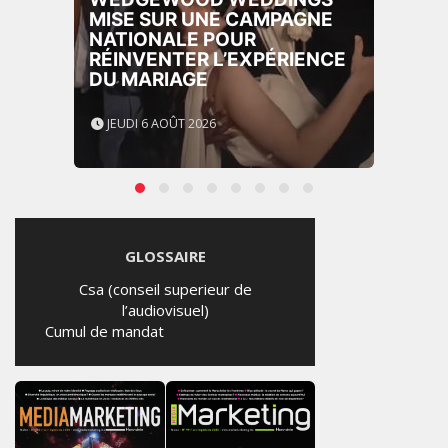
IKEA CANADA LANCE «
MADE FOR COLLEGE » POUR
ACCOMPAGNER LES
ÉTUDIANTS
JEUDI 6 AOÛT 2026
GLOSSAIRE
Csa (conseil superieur de
l’audiovisuel)
Cumul de mandat