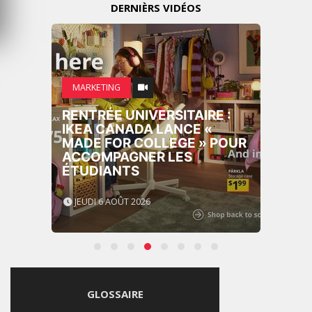
DERNIÈRS VIDÉOS
MARKETING
EMIRATES CÉLÈBRE
L’IDENTITÉ DES ÉMIRATS
AVEC UNE LIVRÉE SPÉCIALE
SUR SES AVIONS
EMBLÉMATIQUES
MERCREDI 5 AOÛT 2026
GLOSSAIRE