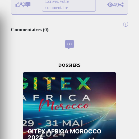
Écrivez votre
49
commentaire
Commentaires
(
0
)
DOSSIERS
GITEX AFRICA MOROCCO
2024