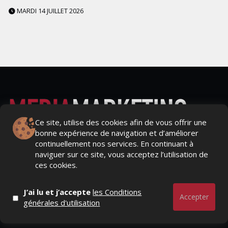
MARDI 14 JUILLET 2026
Ce site, utilise des cookies afin de vous offrir une
bonne expérience de navigation et d’améliorer
Actualités Média, Actualités Com/Market/Ntic, Actualités
continuellement nos services. En continuant à
Distrib, Dossier, Interview, Stratégies, Communication,
naviguer sur ce site, vous acceptez l’utilisation de
Marques avenue, Relations presse, Créa, Baromètre,
ces cookies.
People, Métier, Profil...
J’ai lu et j’accepte
les Conditions
RESTER CONNECTÉ
Accepter
générales d'utilisation