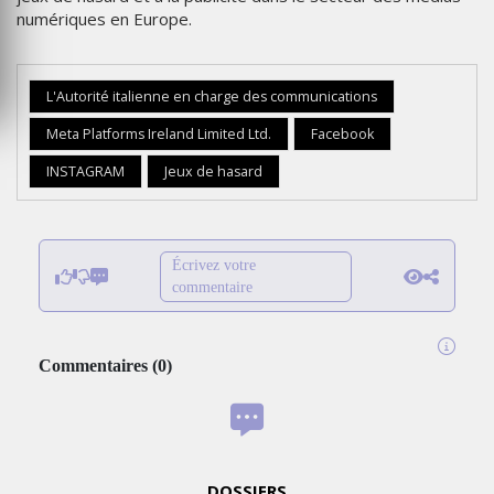
numériques en Europe.
L'Autorité italienne en charge des communications
Meta Platforms Ireland Limited Ltd.
Facebook
INSTAGRAM
Jeux de hasard
Écrivez votre
commentaire
Commentaires
(
0
)
DOSSIERS