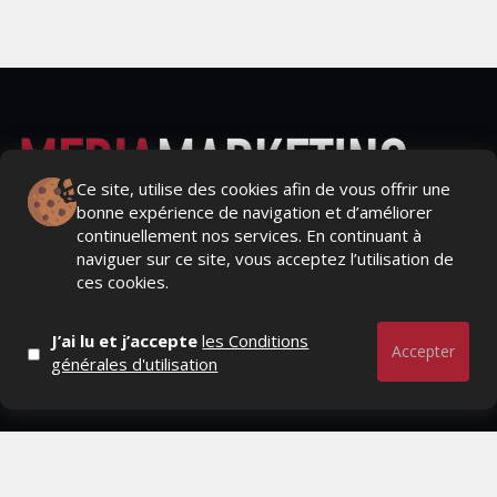
Ce site, utilise des cookies afin de vous offrir une
bonne expérience de navigation et d’améliorer
Actualités Média, Actualités Com/Market/Ntic, Actualités
continuellement nos services. En continuant à
Distrib, Dossier, Interview, Stratégies, Communication,
naviguer sur ce site, vous acceptez l’utilisation de
Marques avenue, Relations presse, Créa, Baromètre,
ces cookies.
People, Métier, Profil...
J’ai lu et j’accepte
les Conditions
RESTER CONNECTÉ
Accepter
générales d'utilisation
PAGES
- Page d'accueil