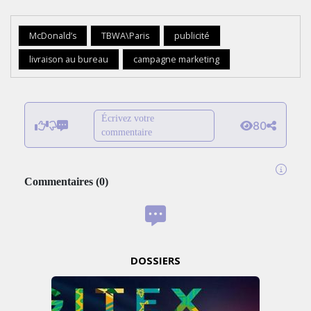
McDonald’s
TBWA\Paris
publicité
livraison au bureau
campagne marketing
Écrivez votre
80
commentaire
Commentaires
(
0
)
DOSSIERS