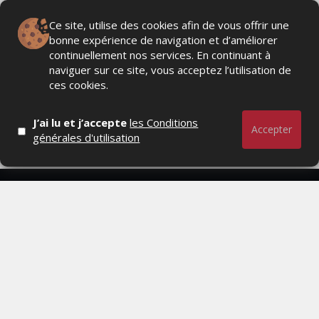
Ce site, utilise des cookies afin de vous offrir une
bonne expérience de navigation et d’améliorer
VIVO ENERGY MAROC DÉMARRE 2026 AVEC
continuellement nos services. En continuant à
PLUSIEURS DISTINCTIONS
naviguer sur ce site, vous acceptez l’utilisation de
ces cookies.
LUNDI 20 JUILLET 2026
J’ai lu et j’accepte
les Conditions
Accepter
générales d'utilisation
Actualités Média, Actualités Com/Market/Ntic, Actualités
Distrib, Dossier, Interview, Stratégies, Communication,
Marques avenue, Relations presse, Créa, Baromètre,
People, Métier, Profil...