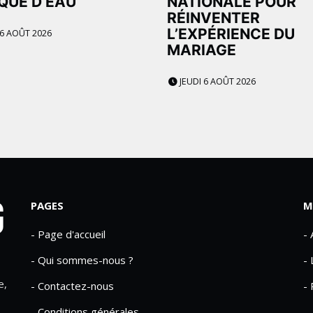
QUE D’EAU
NATIONALE POUR
RÉINVENTER
L’EXPÉRIENCE DU
 6 AOÛT 2026
MARIAGE
JEUDI 6 AOÛT 2026
PAGES
M
- Page d'accueil
-
- Qui sommes-nous ?
- 
e,
- Contactez-nous
- 
- Conditions générales