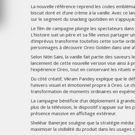
La nouvelle référence reprend les codes emblémat
6
MERCREDI 5 AOÛT 2026
biscuit doré et d’une crème à la vanille. Avec ce 
sur le segment du snacking quotidien en s’appuyan
Le film de campagne plonge les spectateurs dans l
L’histoire suit un père et sa fille venus partage
d’imprévus transforme toutefois cette sortie ordi
personnages à découvrir Oreo Golden dans une at
Selon Nitin Saini, la vanille fait partie des saveu
lancement de cette nouvelle version vise ainsi à p
l’expérience Oreo, tout en conservant les rituels
Du côté créatif, Vikram Pandey explique que le défi
l’univers visuel et émotionnel propre à Oreo. Le cho
transformation de moments ordinaires en expéri
La campagne bénéficie d’un déploiement à grande 
plus de la télévision, le dispositif s’appuie sur le
présence massive en affichage extérieur.
Shekhar Banerjee souligne que la stratégie médi
maximiser la visibilité du produit dans les usage