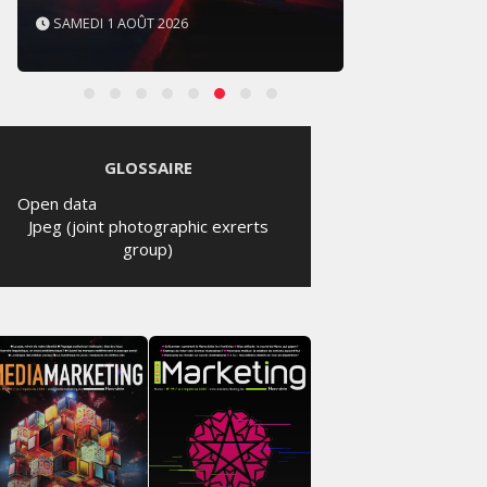
SAMEDI 1 AOÛT 2026
SAMED
GLOSSAIRE
Open data
Jpeg (joint photographic exrerts
group)