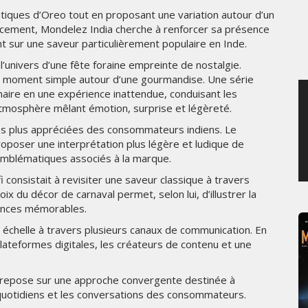
iques d’Oreo tout en proposant une variation autour d’un
MARDI 4 AOÛT 2026
lancement, Mondelez India cherche à renforcer sa présence
t sur une saveur particulièrement populaire en Inde.
’univers d’une fête foraine empreinte de nostalgie.
r un moment simple autour d’une gourmandise. Une série
naire en une expérience inattendue, conduisant les
mosphère mêlant émotion, surprise et légèreté.
rs les plus appréciées des consommateurs indiens. Le
roposer une interprétation plus légère et ludique de
 emblématiques associés à la marque.
 consistait à revisiter une saveur classique à travers
ix du décor de carnaval permet, selon lui, d’illustrer la
ences mémorables.
échelle à travers plusieurs canaux de communication. En
s plateformes digitales, les créateurs de contenu et une
a repose sur une approche convergente destinée à
s quotidiens et les conversations des consommateurs.