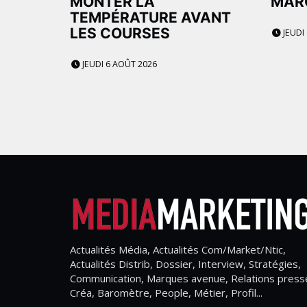
MONTER LA
MAR
TEMPÉRATURE AVANT
LES COURSES
JEUDI
JEUDI 6 AOÛT 2026
Actualités Média, Actualités Com/Market/Ntic,
Actualités Distrib, Dossier, Interview, Stratégies,
Communication, Marques avenue, Relations press
Créa, Baromètre, People, Métier, Profil...