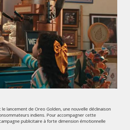
GITEX AFRICA MOROCCO 2024
MERCREDI 15 MAI 2024
MARKETING
CROSSCOUNTRY DÉVOILE UNE
NOUVELLE CAMPAGNE
c le lancement de Oreo Golden, une nouvelle déclinaison
PUBLICITAIRE ESTIVALE
es consommateurs indiens. Pour accompagner cette
ÉE
CENTRÉE SUR LES RELATIONS
 campagne publicitaire à forte dimension émotionnelle
HUMAINES