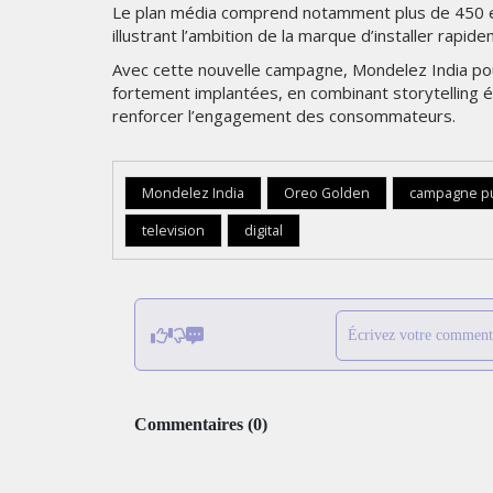
Le plan média comprend notamment plus de 450 emp
illustrant l’ambition de la marque d’installer rap
Avec cette nouvelle campagne, Mondelez India pou
fortement implantées, en combinant storytelling é
renforcer l’engagement des consommateurs.
Mondelez India
Oreo Golden
campagne pub
television
digital
Écrivez votre comment
Commentaires
(
0
)