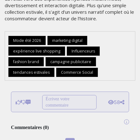
divertissement et interaction digitale. Plus qu’une simple
collection estivale, il s’agit d’un univers narratif complet où le
consommateur devient acteur de l’histoire.
Mode été 2026
marketing digital
expérience live shopping
Influenceurs
fashion brand
campagne publicitaire
tendances estivales
Commerce Social
Écrivez votre
58
commentaire
Commentaires
(
0
)