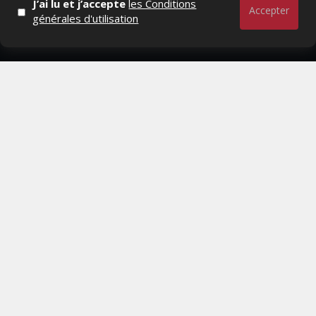
J’ai lu et j’accepte
les Conditions
RESTER CONNECTÉ
Accepter
générales d'utilisation
PAGES
- Page d'accueil
- Qui sommes-nous ?
- Contactez-nous
- Conditions générales
MAGAZINE
- Anciens numeros
- Lire le dernier numero
- Publicite