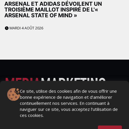
ARSENAL ET ADIDAS DÉVOILENT UN
TROISIÈME MAILLOT INSPIRÉ DE L'«
ARSENAL STATE OF MIND »
MARDI 4 AOÛT 2026
Ce site, utilise des cookies afin de vous offrir une
bonne expérience de navigation et d’améliorer
Actualités Média, Actualités Com/Market/Ntic, Actualités
continuellement nos services. En continuant à
Distrib, Dossier, Interview, Stratégies, Communication,
naviguer sur ce site, vous acceptez l’utilisation de
Marques avenue, Relations presse, Créa, Baromètre,
ces cookies.
People, Métier, Profil...