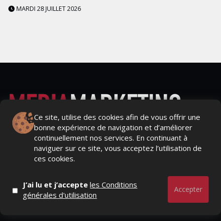
MARDI 28 JUILLET 2026
Ce site, utilise des cookies afin de vous offrir une
bonne expérience de navigation et d’améliorer
Actualités Média, Actualités Com/Market/Ntic, Actualités
continuellement nos services. En continuant à
Distrib, Dossier, Interview, Stratégies, Communication,
naviguer sur ce site, vous acceptez l’utilisation de
Marques avenue, Relations presse, Créa, Baromètre,
ces cookies.
People, Métier, Profil...
J’ai lu et j’accepte
les Conditions
RESTER CONNECTÉ
Accepter
générales d'utilisation