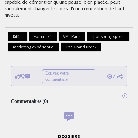
capable de démontrer qu'une pause, bien placée, peut
radicalement changer le cours d'une compétition de haut
niveau.
KitKat
Formule 1
VML Paris
sponsoring sportif
marketing expérientiel
The Grand Break
Écrivez votre
75
commentaire
Commentaires
(
0
)
DOSSIERS